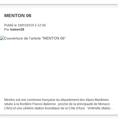
Pélussin tire son nom du fruit...
MENTON 06
Publié le 18/03/2019 à 12:56
Par
kateen38
Menton est une commune française du département des Alpes-Maritimes
située à la frontière Franco-Italienne , proche de la principauté de Monaco
(7km) et une célèbre station touristique de la Côte d'Azur . Vintimille (Italie)
est à 11km de Menton. Elle...