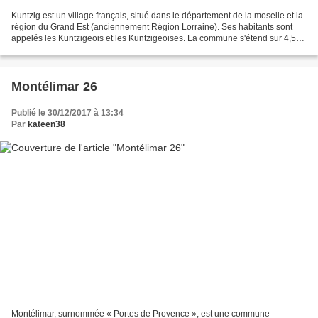
Kuntzig est un village français, situé dans le département de la moselle et la
région du Grand Est (anciennement Région Lorraine). Ses habitants sont
appelés les Kuntzigeois et les Kuntzigeoises. La commune s'étend sur 4,5
km² et compte 1 286 habitants...
Montélimar 26
Publié le 30/12/2017 à 13:34
Par
kateen38
Montélimar, surnommée « Portes de Provence », est une commune