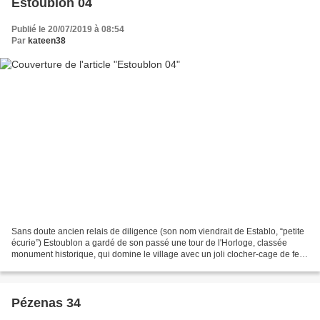
Estoublon 04
Publié le 20/07/2019 à 08:54
Par
kateen38
Sans doute ancien relais de diligence (son nom viendrait de Establo, “petite
écurie”) Estoublon a gardé de son passé une tour de l'Horloge, classée
monument historique, qui domine le village avec un joli clocher-cage de fer
forgé avec un ange-girouette,...
Pézenas 34