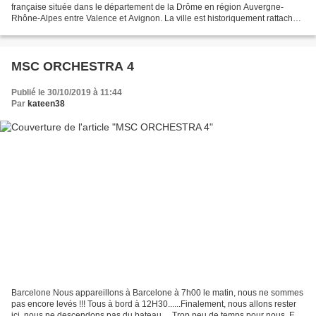
française située dans le département de la Drôme en région Auvergne-
Rhône-Alpes entre Valence et Avignon. La ville est historiquement rattachée
au Dauphiné. Avec 37 193 habitants recensés en...
MSC ORCHESTRA 4
Publié le 30/10/2019 à 11:44
Par
kateen38
Barcelone Nous appareillons à Barcelone à 7h00 le matin, nous ne sommes
pas encore levés !!! Tous à bord à 12H30......Finalement, nous allons rester
ici, nous ne descendons pas du bateau.....Trop peu de temps pour nous. Et