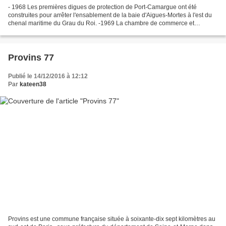
- 1968 Les premières digues de protection de Port-Camargue ont été
construites pour arrêter l'ensablement de la baie d'Aigues-Mortes à l'est du
chenal maritime du Grau du Roi. -1969 La chambre de commerce et
d'industrie de Nîmes est chargée de l'aménagement...
Provins 77
Publié le 14/12/2016 à 12:12
Par
kateen38
Provins est une commune française située à soixante-dix sept kilomètres au