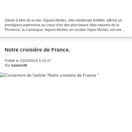
Située à 6km de la mer, Aigues-Mortes, ville médiévale fortifiée, affiche un
prestigieux patrimoine au coeur d'un des plus beaux sites naturels de la
Provence, la Camargue. Aigues-Mortes, en occitan Aigas-Mòrtas, est une
commune française située dans...
Notre croisière de France.
Publié le 22/10/2016 à 15:17
Par
kateen38