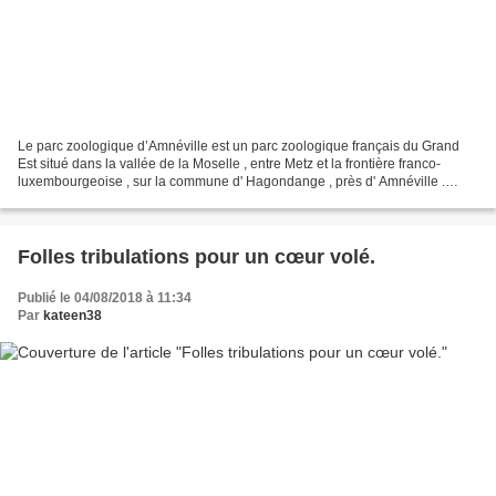
Le parc zoologique d’Amnéville est un parc zoologique français du Grand
Est situé dans la vallée de la Moselle , entre Metz et la frontière franco-
luxembourgeoise , sur la commune d' Hagondange , près d' Amnéville .
Environ 2000 animaux de 360 espèces...
Folles tribulations pour un cœur volé.
Publié le 04/08/2018 à 11:34
Par
kateen38