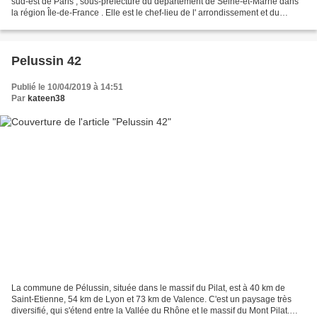
sud-est de Paris , sous-préfecture du département de Seine-et-Marne dans
la région Île-de-France . Elle est le chef-lieu de l' arrondissement et du
canton . Ses habitants sont...
Pelussin 42
Publié le 10/04/2019 à 14:51
Par
kateen38
La commune de Pélussin, située dans le massif du Pilat, est à 40 km de
Saint-Etienne, 54 km de Lyon et 73 km de Valence. C'est un paysage très
diversifié, qui s'étend entre la Vallée du Rhône et le massif du Mont Pilat.