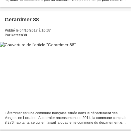
en plus nous sommes en charmante...
Gerardmer 88
Publié le 04/10/2017 à 10:37
Par
kateen38
Gérardmer est une commune française située dans le département des
Vosges, en Lorraine. Au dernier recensement de 2014, la commune comptait
8 276 habitants, ce qui en faisait la quatrième commune du département en
population. Ses habitants sont appelés...