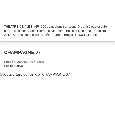
THÉÂTRE DE PLEIN AIR, 100 comédiens sur scène Organisé et présenté
par l'association "Allan, Pierres et Mémoire", en cette fin du mois de juillet
2018. Adaptation et mise en scène : Jean François COUSIN Féerie
fantastique, humour, rebondissements, nostalgie...
CHAMPAGNE 07
Publié le 25/06/2020 à 18:45
Par
kateen38