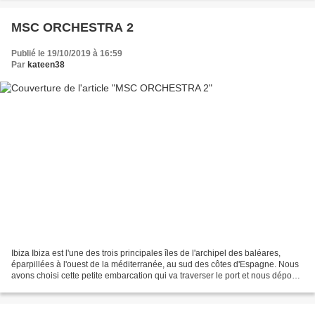
MSC ORCHESTRA 2
Publié le 19/10/2019 à 16:59
Par
kateen38
Ibiza Ibiza est l'une des trois principales îles de l'archipel des baléares,
éparpillées à l'ouest de la méditerranée, au sud des côtes d'Espagne. Nous
avons choisi cette petite embarcation qui va traverser le port et nous déposer
au pied de la petite...