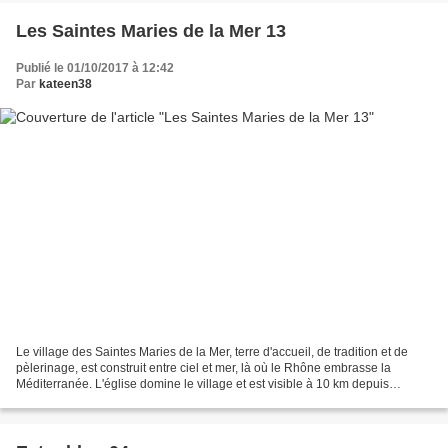
Les Saintes Maries de la Mer 13
Publié le 01/10/2017 à 12:42
Par
kateen38
Le village des Saintes Maries de la Mer, terre d'accueil, de tradition et de
pèlerinage, est construit entre ciel et mer, là où le Rhône embrasse la
Méditerranée. L'église domine le village et est visible à 10 km depuis
l'intérieur des terres. Il s'agit...