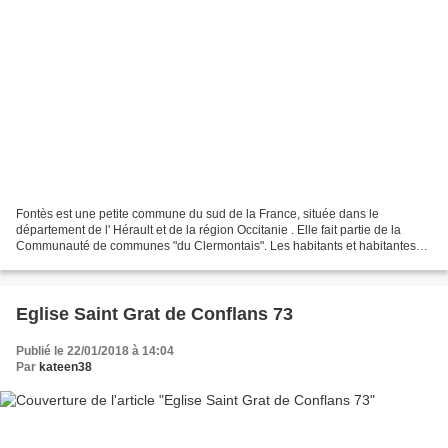
Fontès est une petite commune du sud de la France, située dans le
département de l' Hérault et de la région Occitanie . Elle fait partie de la
Communauté de communes "du Clermontais". Les habitants et habitantes
de la commune de Fontès sont appelés les...
Eglise Saint Grat de Conflans 73
Publié le 22/01/2018 à 14:04
Par
kateen38