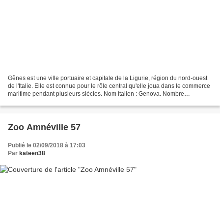
Gênes est une ville portuaire et capitale de la Ligurie, région du nord-ouest
de l'Italie. Elle est connue pour le rôle central qu'elle joua dans le commerce
maritime pendant plusieurs siècles. Nom Italien : Genova. Nombre
d'habitants : 583601 Nous arrivons...
Zoo Amnéville 57
Publié le 02/09/2018 à 17:03
Par
kateen38