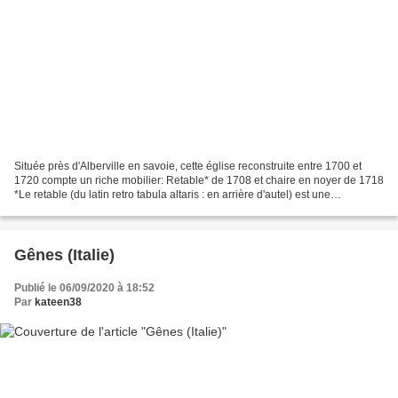
Située près d'Alberville en savoie, cette église reconstruite entre 1700 et
1720 compte un riche mobilier: Retable* de 1708 et chaire en noyer de 1718
*Le retable (du latin retro tabula altaris : en arrière d'autel) est une
construction verticale qui...
Gênes (Italie)
Publié le 06/09/2020 à 18:52
Par
kateen38