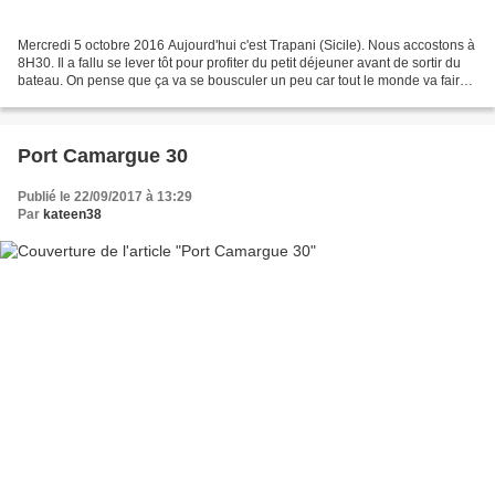
Mercredi 5 octobre 2016 Aujourd'hui c'est Trapani (Sicile). Nous accostons à
8H30. Il a fallu se lever tôt pour profiter du petit déjeuner avant de sortir du
bateau. On pense que ça va se bousculer un peu car tout le monde va faire
comme nous. Le retour...
Port Camargue 30
Publié le 22/09/2017 à 13:29
Par
kateen38