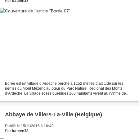
Par
kateen38
Borée est un village d’Ardèche perché à 1152 mètres d’altitude sur les
pentes du Mont Mézenc au cœur du Parc Naturel Régional des Monts
d’Ardèche. Le village et ses quelques 160 habitants vivent au rythme de
saisons très marquées : au printemps et en...
Abbaye de Villers-La-Ville (Belgique)
Publié le 15/11/2016 à 16:49
Par
kateen38