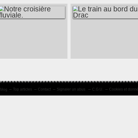
NOTRE CROISIÈRE
LE TRAIN AU BORD
FLUVIALE.
DU DRAC
rblog
Top articles
Contact
Signaler un abus
C.G.U.
Cookies et donn