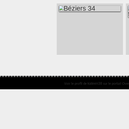
D'AIGUEBELLE 26
BÉZIERS 34
Voir le profil de
sur le portail Ove
kateen38