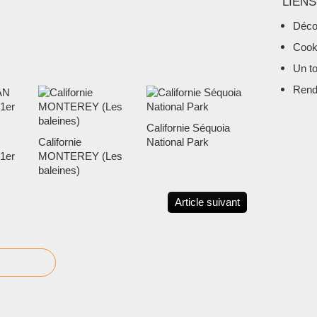
LIENS
Déco
Cook
Un t
Rend
Californie Séquoia
Californie
National Park
1er
MONTEREY (Les
baleines)
Article suivant