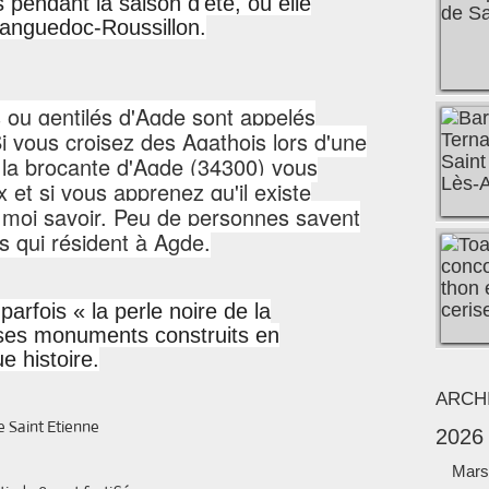
pendant la saison d'été, où elle
 Languedoc-Roussillon
.
s ou gentilés d'Agde sont appelés
Si vous croisez des Agathois lors d'une
la brocante d'Agde (34300) vous
 et si vous apprenez qu'il existe
le moi savoir. Peu de personnes savent
 qui résident à Agde.
arfois « la perle noire de la
ses monuments construits en
e histoire.
ARCH
Etienne
2026
Mars