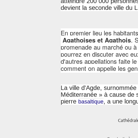
atteindre 200 000 personnes 
devient la seconde ville du
En premier lieu les habitant
Agathoises et Agathois
. 
promenade au marché ou à 
pourrez en discuter avec eux
d'autres appellations faite 
comment on appelle les gens
La ville d'Agde, surnommée p
Méditerranée »
à cause de 
pierre
, a une longu
basaltique
Cathédrale Saint 