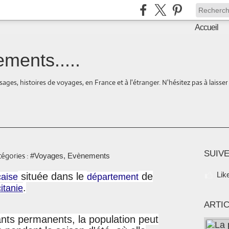
Accueil
ments.....
ages, histoires de voyages, en France et à l'étranger. N'hésitez pas à laisse
SUIVE
égories :
#Voyages, Evènements
Lik
située dans le
de
aise
département
.
itanie
ARTI
ants permanents, la population peut