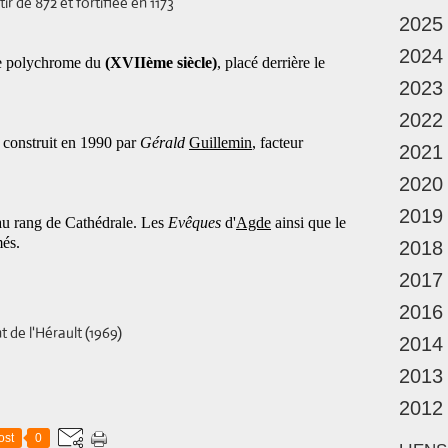
et fortifiée en 1173
2025
2024
bre polychrome du
(XVIIème siècle)
, placé derrière le
2023
2022
construit en 1990 par
Gérald
Guillemin
, facteur
2021
2020
2019
 au rang de Cathédrale. Les
Evêques
d'
Agde
ainsi que le
més.
2018
2017
2016
t de l'Hérault (1969)
2014
2013
2012
ost
0