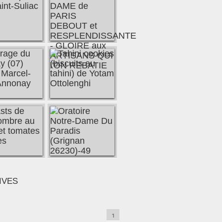
IVES
1