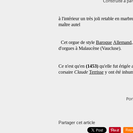
Construite à partir de 872 
à l'intérieur un très joli retable en mar
maître autel
Cet orgue de style
Baroque
Allemand
,
d'orgues à Malaucène (Vaucluse).
Ce n'est qu'en
(1453)
qu'elle fut érigée
corsaire
Claude
Terrisse
y ont été inhu
Pon
Partager cet article
Rep