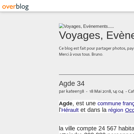
Voyages, Evène
Ce blog est fait pour partager photos, pays
Merci à vous tous. Bruno.
Agde 34
par kateen38
-
18 Mai 2018, 14:04
-
Cat
, est une
Agde
commune franç
l'
et dans la
Hérault
région
Occ
la ville compte 24 567 habit