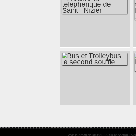
PLACES DE
VERDUN ET
VAUCANSON,FAUBOURG
ST JOSEPH
HISTOIRE DU
TÉLÉPHÉRIQUE DE
SAINT –NIZIER
BUS ET
TROLLEYBUS LE
SECOND SOUFFLE
Voir le profil de
sur le portail Ove
kateen38