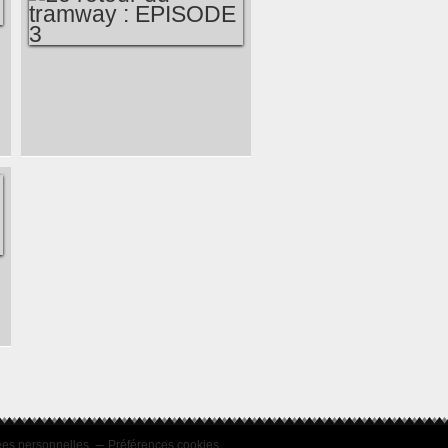
GRENOBLE:AÉROPORT
MERMOZ
(GRENOBLE 1936-
1967)
LE RETOUR DU
TRAMWAY :
EPISODE 3
ées personnelles
Préférences cookies