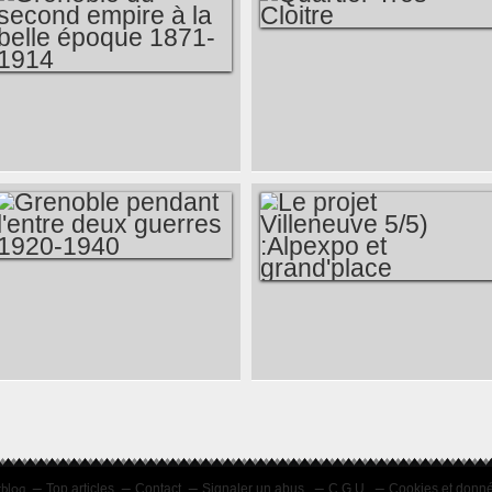
QUARTIER TRÈS-
CLOITRE
GRENOBLE DU
SECOND EMPIRE À
LA BELLE ÉPOQUE
1871-1914
GRENOBLE
LE PROJET
PENDANT L'ENTRE
VILLENEUVE 5/5)
DEUX GUERRES
:ALPEXPO ET
1920-1940
GRAND'PLACE
rblog
Top articles
Contact
Signaler un abus
C.G.U.
Cookies et donn