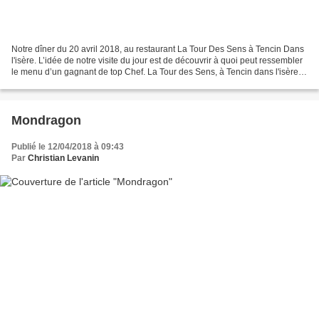
Notre dîner du 20 avril 2018, au restaurant La Tour Des Sens à Tencin Dans
l'isère. L’idée de notre visite du jour est de découvrir à quoi peut ressembler
le menu d’un gagnant de top Chef. La Tour des Sens, à Tencin dans l'isère
(entre Grenoble et Chambéry),...
Mondragon
Publié le 12/04/2018 à 09:43
Par
Christian Levanin