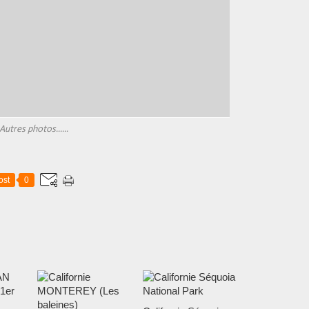
Autres photos......
ost
0