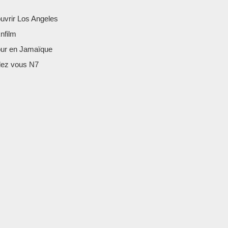
uvrir Los Angeles
nfilm
our en Jamaïque
ez vous N7