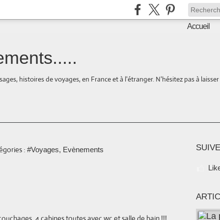
Accueil
ments.....
ages, histoires de voyages, en France et à l'étranger. N'hésitez pas à laisse
SUIVE
égories :
#Voyages, Evènements
Lik
ARTI
ouchages, 4 cabines toutes avec wc et salle de bain !!!