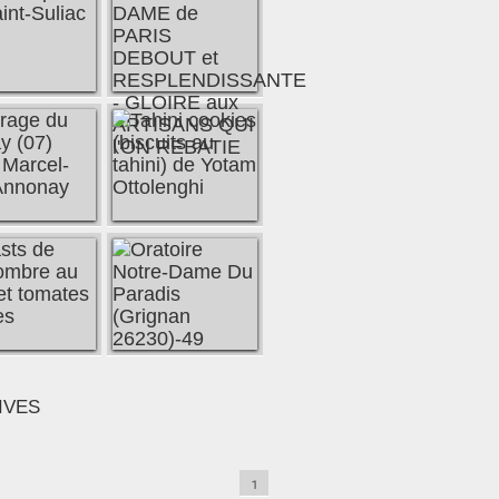
IVES
1