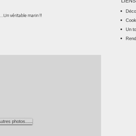
LIENS
Déco
ritable marin !!
Cook
Un t
Rend