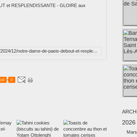
NOTRE DAM
_
_
_
_
_
_
http://ber-dranreb04.overblog.com/2024/12/notre-dame-de-paeis-debout-et-resplendissante-gloire-aux-artisans-qui-l-on-rebatis.html
_
_
_
_
_
ost
0
_
_
_
_
_
ARCH
_
_
2026
_
_
Mars