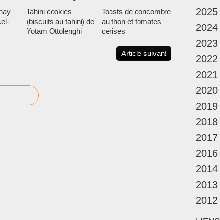
_
2025
rnay
Tahini cookies
Toasts de concombre
_
el-
(biscuits au tahini) de
au thon et tomates
N
2024
Yotam Ottolenghi
cerises
O
T
2023
R
Article suivant
2022
E
D
2021
A
2020
M
E
2019
d
e
2018
P
2017
A
R
2016
I
2014
S
D
2013
E
B
2012
O
U