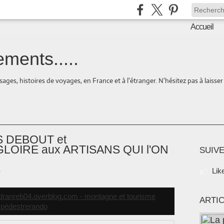
Accueil
ments.....
ages, histoires de voyages, en France et à l'étranger. N'hésitez pas à laisse
S DEBOUT et
LOIRE aux ARTISANS QUI l'ON
SUIVE
Lik
7
.dranreb04.overblog.com - montagne et tourisme
ARTI
.
pédestrerando