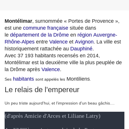
Montélimar
, surnommée
« Portes de Provence »,
est une
commune française
située dans
le
département de la Drôme
en
région
Auvergne-
Rhône-Alpes
entre
Valence
et
Avignon
. La ville est
historiquement rattachée au
Dauphiné
.
Avec
37 193 habitants
recensés en 2014,
Montélimar est la deuxième ville la plus peuplée de
la Drôme après
Valence
.
habitants
Montiliens
Ses
sont appelés les
.
Le relais de l'empereur
Un peu triste aujourd'hui, et l'impression d'un beau gâchis....
(d'après Amicie d'Arces et Liliane Latry)