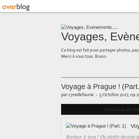
Voyages, Evène
Ce blog est fait pour partager photos, pays
Merci à vous tous. Bruno.
Voyage à Prague ! (Part.
par cyriellefaurie
-
5 Octobre 2017, 09:
Cet article est r
Voy
Bonjour à tous ! Ou plutôt devrais-je