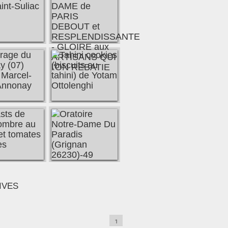
IVES
1