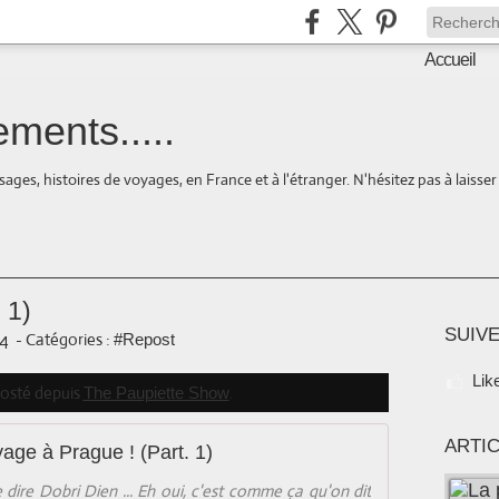
Accueil
ments.....
ages, histoires de voyages, en France et à l'étranger. N'hésitez pas à laisse
 1)
SUIVE
24
-
Catégories :
#Repost
Lik
eposté depuis
.
The Paupiette Show
ARTI
age à Prague ! (Part. 1)
 dire Dobri Dien ... Eh oui, c'est comme ça qu'on dit