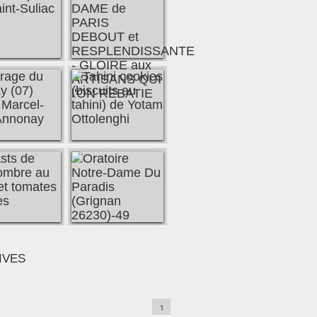
IVES
1