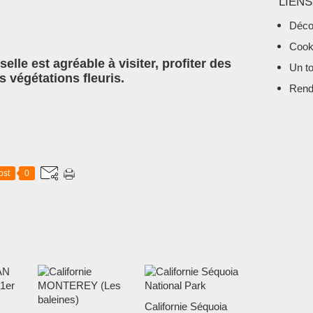
LIENS
Déco
Cook
selle est agréable à visiter, profiter des
Un t
s végétations fleuris.
Rend
ost
0
Californie Séquoia