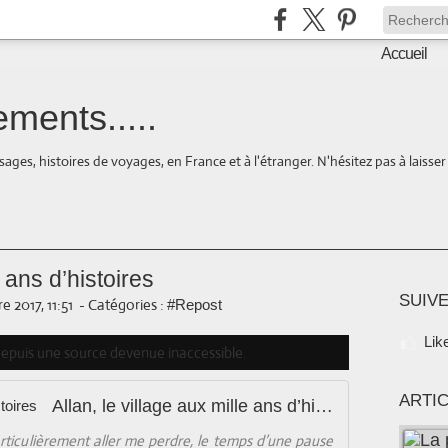
Accueil
ments.....
ages, histoires de voyages, en France et à l'étranger. N'hésitez pas à laisse
e ans d’histoires
SUIVE
 2017, 11:51
-
Catégories :
#Repost
Lik
 depuis une source devenue inaccessible.
ARTI
Allan, le village aux mille ans d’histoires
articulièrement aller me perdre, le temps d’une pause