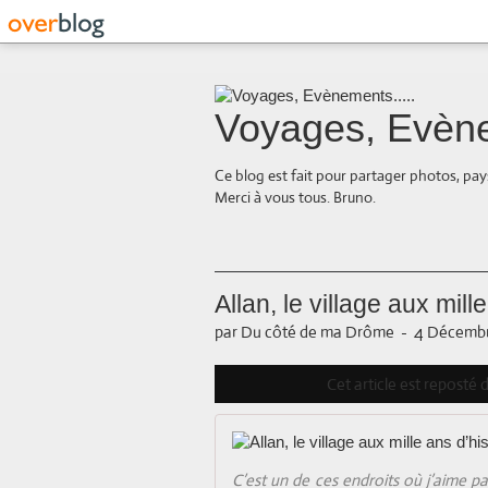
Voyages, Evène
Ce blog est fait pour partager photos, pays
Merci à vous tous. Bruno.
Allan, le village aux mill
par Du côté de ma Drôme
-
4 Décembre
Cet article est reposté
C’est un de ces endroits où j’aime p