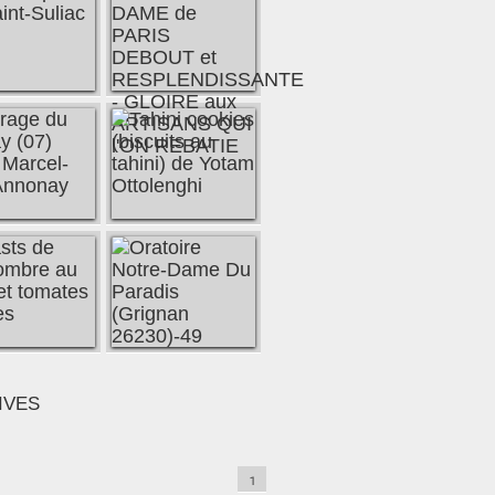
IVES
1