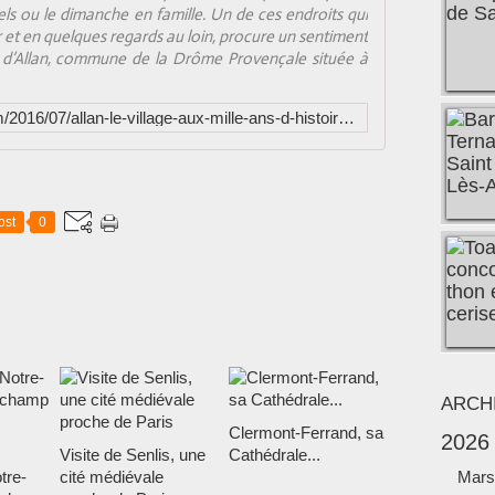
ls ou le dimanche en famille. Un de ces endroits qui
et en quelques regards au loin, procure un sentiment
age d’Allan, commune de la Drôme Provençale située à
http://www.ducotedemadrome.com/2016/07/allan-le-village-aux-mille-ans-d-histoires.html
ost
0
ARCH
Clermont-Ferrand, sa
2026
Visite de Senlis, une
Cathédrale...
tre-
cité médiévale
Mars