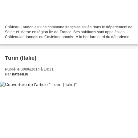
Château-Landon est une commune française située dans le département de
Seine-et-Marne en région Île-de-France. Ses habitants sont appelés les
Châteaulandonnais ou Castelandonnais . À la bordure nord du département
du Loiret, la commune est traversée par...
Turin (Italie)
Publié le 30/06/2014 à 14:31
Par
kateen38