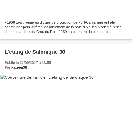
- 1968 Les premières digues de protection de Port-Camargue ont été
construites pour arrêter l'ensablement de la baie d'Aigues-Mortes à l'est du
chenal maritime du Grau du Roi. -1969 La chambre de commerce et
d'industrie de Nîmes est chargée de l'aménagement...
L'étang de Salonique 30
Publié le 21/09/2017 à 13:55
Par
kateen38