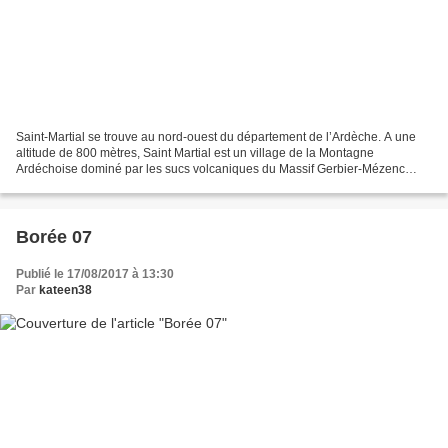
Saint-Martial se trouve au nord-ouest du département de l’Ardèche. A une
altitude de 800 mètres, Saint Martial est un village de la Montagne
Ardéchoise dominé par les sucs volcaniques du Massif Gerbier-Mézenc
(Suc de Sara et Suc de Lestrat) et le suc...
Borée 07
Publié le 17/08/2017 à 13:30
Par
kateen38