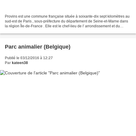
Provins est une commune française située à soixante-dix sept kilomètres au
sud-est de Paris , sous-préfecture du département de Seine-et-Marne dans
la région Île-de-France . Elle est le chef-lieu de l' arrondissement et du
canton . Ses habitants sont...
Parc animalier (Belgique)
Publié le 03/12/2016 à 12:27
Par
kateen38