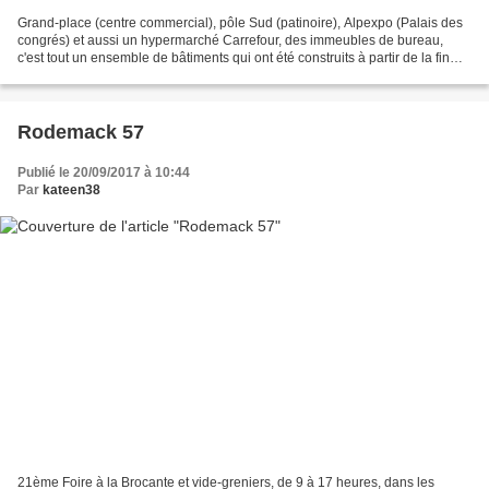
Grand-place (centre commercial), pôle Sud (patinoire), Alpexpo (Palais des
congrés) et aussi un hypermarché Carrefour, des immeubles de bureau,
c'est tout un ensemble de bâtiments qui ont été construits à partir de la fin
des années 60 sur les anciens...
Rodemack 57
Publié le 20/09/2017 à 10:44
Par
kateen38
21ème Foire à la Brocante et vide-greniers, de 9 à 17 heures, dans les