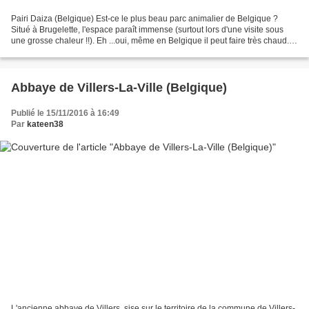
Pairi Daiza (Belgique) Est-ce le plus beau parc animalier de Belgique ?
Situé à Brugelette, l'espace paraît immense (surtout lors d'une visite sous
une grosse chaleur !!). Eh ...oui, même en Belgique il peut faire très chaud.
La diversité des animaux,...
Abbaye de Villers-La-Ville (Belgique)
Publié le 15/11/2016 à 16:49
Par
kateen38
L'ancienne abbaye de Villers, sise sur le territoire de la commune de Villers-