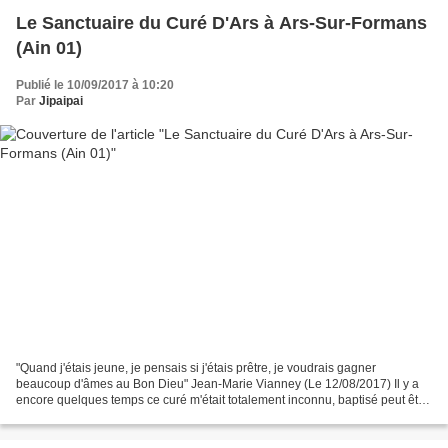
Le Sanctuaire du Curé D'Ars à Ars-Sur-Formans
(Ain 01)
Publié le 10/09/2017 à 10:20
Par
Jipaipai
"Quand j'étais jeune, je pensais si j'étais prêtre, je voudrais gagner
beaucoup d'âmes au Bon Dieu" Jean-Marie Vianney (Le 12/08/2017) Il y a
encore quelques temps ce curé m'était totalement inconnu, baptisé peut être
je suis, mais loin d'être pratiquant,...