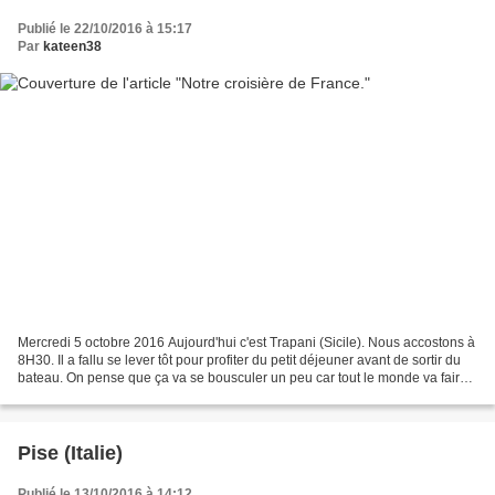
Publié le 22/10/2016 à 15:17
Par
kateen38
Mercredi 5 octobre 2016 Aujourd'hui c'est Trapani (Sicile). Nous accostons à
8H30. Il a fallu se lever tôt pour profiter du petit déjeuner avant de sortir du
bateau. On pense que ça va se bousculer un peu car tout le monde va faire
comme nous. Le retour...
Pise (Italie)
Publié le 13/10/2016 à 14:12