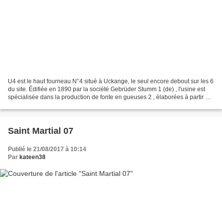
U4 est le haut fourneau N°4 situé à Uckange, le seul encore debout sur les 6
du site. Édifiée en 1890 par la société Gebrüder Stumm 1 (de) , l'usine est
spécialisée dans la production de fonte en gueuses 2 , élaborées à partir du
minerai de fer local,...
Saint Martial 07
Publié le 21/08/2017 à 10:14
Par
kateen38