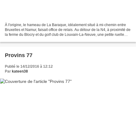
À l'origine, le hameau de La Baraque, idéalement situé à mi-chemin entre
Bruxelles et Namur, faisait office de relais. Au détour de la N4, à proximité de
la ferme du Blocry et du golf club de Louvain-La-Neuve, une petite ruelle
mène vers un tout autre...
Provins 77
Publié le 14/12/2016 à 12:12
Par
kateen38