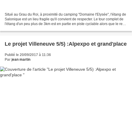
Situé au Grau du Roi, à proximité du camping "Domaine l'Elysée", l'étang de
Salonique est un lieu fragile qu'il convient de respecter. Le tour complet de
l'étang d'un peu plus de 3km est en partie en piste cyclable alors que le reste
du parcours est en...
Le projet Villeneuve 5/5) :Alpexpo et grand'place
Publié le 20/09/2017 à 11:36
Par
jean martin