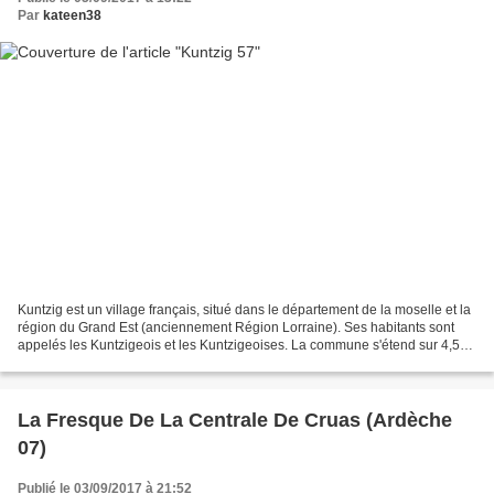
Par
kateen38
Kuntzig est un village français, situé dans le département de la moselle et la
région du Grand Est (anciennement Région Lorraine). Ses habitants sont
appelés les Kuntzigeois et les Kuntzigeoises. La commune s'étend sur 4,5
km² et compte 1 286 habitants...
La Fresque De La Centrale De Cruas (Ardèche
07)
Publié le 03/09/2017 à 21:52