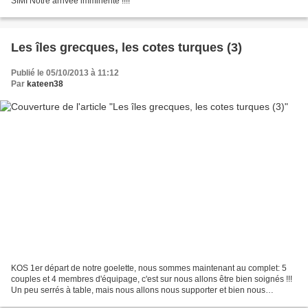
SIMI Notre arrivée imminente !!!!
Les îles grecques, les cotes turques (3)
Publié le 05/10/2013 à 11:12
Par
kateen38
KOS 1er départ de notre goelette, nous sommes maintenant au complet: 5
couples et 4 membres d'équipage, c'est sur nous allons être bien soignés !!!
Un peu serrés à table, mais nous allons nous supporter et bien nous
entendre pendant toute cette mini croisière....