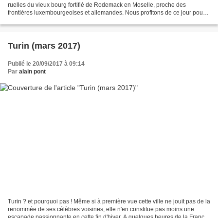
ruelles du vieux bourg fortifié de Rodemack en Moselle, proche des
frontières luxembourgeoises et allemandes. Nous profitons de ce jour pour
cette foire, mais aussi, visiter le village....
Turin (mars 2017)
Publié le 20/09/2017 à 09:14
Par
alain pont
Turin ? et pourquoi pas ! Même si à première vue cette ville ne jouit pas de la
renommée de ses célèbres voisines, elle n'en constitue pas moins une
escapade passionnante en cette fin d'hiver. A quelques heures de la France