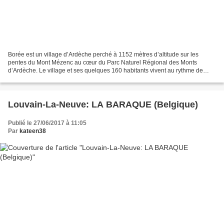
Borée est un village d’Ardèche perché à 1152 mètres d’altitude sur les
pentes du Mont Mézenc au cœur du Parc Naturel Régional des Monts
d’Ardèche. Le village et ses quelques 160 habitants vivent au rythme de
saisons très marquées : au printemps et en...
Louvain-La-Neuve: LA BARAQUE (Belgique)
Publié le 27/06/2017 à 11:05
Par
kateen38