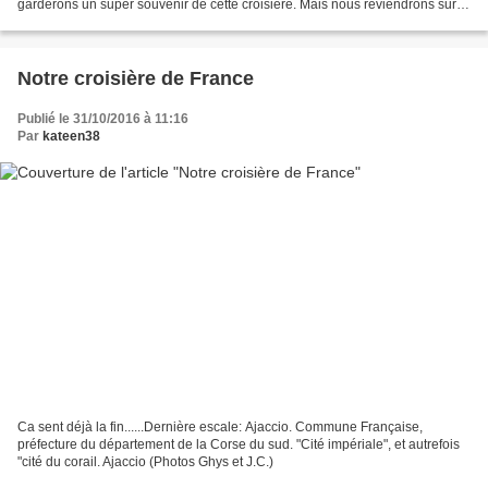
garderons un super souvenir de cette croisière. Mais nous reviendrons sur l'
"Horizon". c'est promis ! Un...
Notre croisière de France
Publié le 31/10/2016 à 11:16
Par
kateen38
Ca sent déjà la fin......Dernière escale: Ajaccio. Commune Française,
préfecture du département de la Corse du sud. "Cité impériale", et autrefois
"cité du corail. Ajaccio (Photos Ghys et J.C.)