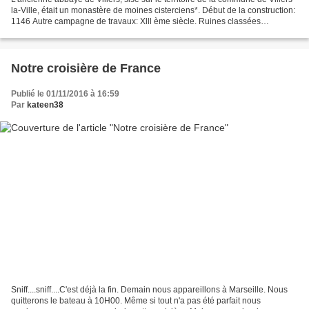
la-Ville, était un monastère de moines cisterciens*. Début de la construction:
1146 Autre campagne de travaux: Xlll ème siècle. Ruines classées
monument historique et sont inscrites...
Notre croisière de France
Publié le 01/11/2016 à 16:59
Par
kateen38
Sniff....sniff....C'est déjà la fin. Demain nous appareillons à Marseille. Nous
quitterons le bateau à 10H00. Même si tout n'a pas été parfait nous